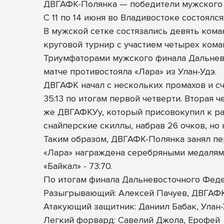
ДВГАФК-Полянка — победители мужского
С 11 по 14 июня во Владивостоке состоял
В мужской сетке состязались девять кома
круговой турнир с участием четырех кома
Триумфаторами мужского
финала Дальнев
матче противостояла «Лара» из Улан-Удэ.
ДВГАФК начал с нескольких промахов и сч
35:13 по итогам первой четверти. Вторая
же ДВГАФКУу, который присовокупил к раз
снайперские скиллы, набрав 26 очков, но н
Таким образом, ДВГАФК-Полянка занял пе
«Лара» награждена серебряными медалями
«Байкал» - 73:70.
По итогам финала Дальневосточного Фед
Разыгрывающий: Алексей Пачуев, ДВГАФ
Атакующий защитник: Даниил Бабак, Улан
Легкий форвард: Савелий Джола, Ерофей