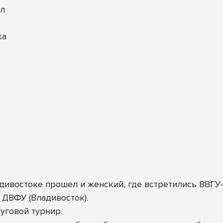
ал
ка
ивостоке прошел и женский, где встретились ВВГУ-А
и ДВФУ (Владивосток).
уговой турнир.