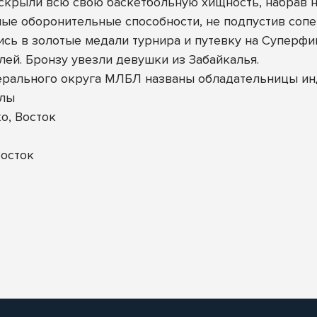
скрыли всю свою баскетбольную хищность, набрав не
е оборонительные способности, не подпустив сопер
сь в золотые медали турнира и путевку на Суперфи
ей. Бронзу увезли девушки из Забайкалья.
ерального округа МЛБЛ названы обладательницы и
улы
о, Восток
осток