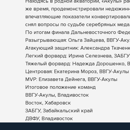
Находясь в родной акватории, «Акулы» ра
же время, продемонстрировали недюжинны
впечатляющие показатели конвертировали
снял вопросы по судьбе серебряных медал
По итогам финала Дальневосточного Фед
Разыгрывающая: Ольга Зайцева, ВВГУ-Ак
Атакующий защитник: Александра Ткаченк
Легкий форвард: Ирина Селезнева, ЗАБГУ
Тяжелый форвард: Надежда Дорошенко, В
Центровая: Екатерина Мороз, ВВГУ-Акулы
MVP: Елизавета Дейнега, ВВГУ-Акулы
Итоговое положение команд
ВВГУ-Акулы, Владивосток
Восток, Хабаровск
ЗАБГУ, Забайкальский край
ДВФУ, Владивосток